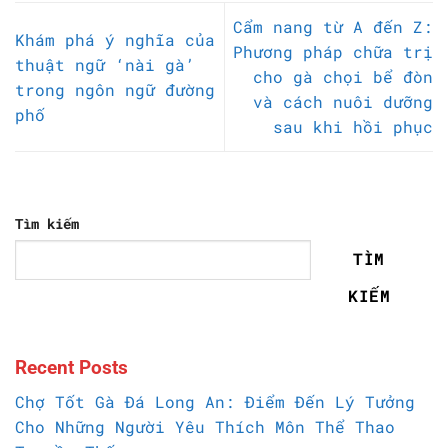
Cẩm nang từ A đến Z:
Khám phá ý nghĩa của
Phương pháp chữa trị
thuật ngữ ‘nài gà’
cho gà chọi bể đòn
trong ngôn ngữ đường
và cách nuôi dưỡng
phố
sau khi hồi phục
Tìm kiếm
TÌM
KIẾM
Recent Posts
Chợ Tốt Gà Đá Long An: Điểm Đến Lý Tưởng
Cho Những Người Yêu Thích Môn Thể Thao