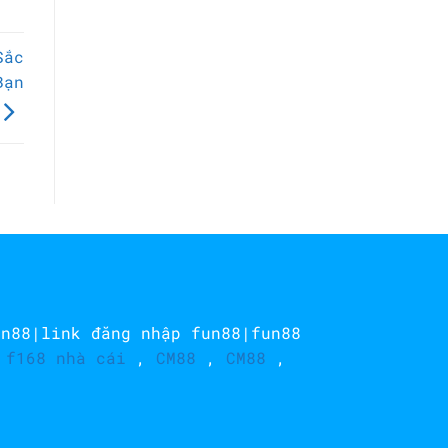
Sắc
Bạn
un88|link đăng nhập fun88|fun88
,
f168 nhà cái
,
CM88
,
CM88
,