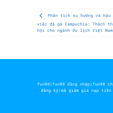
Phân tích xu hướng và hậu 
việc đá gà Campuchia: Thách th
hội cho ngành du lịch Việt Nam
fun88
|fun88 đăng nhập|fun88 ch
đăng ký|mã giảm giá nạp tiền