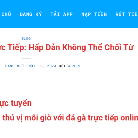
 CHỦ
ĐĂNG KÝ
TẢI APP
NẠP TIỀN
RÚT TIỀ
BLOG
c Tiếp: Hấp Dẫn Không Thể Chối Từ
ÊN
THÁNG MƯỜI MỘT 16, 2024
BỞI
ADMIN
rực tuyến
thú vị mỗi giờ với đá gà trực tiếp onli