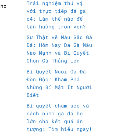
Trải nghiệm thú vị
 họ
với trực tiếp đá gà
c4: Làm thế nào để
tận hưởng trọn vẹn?
Sự Thật về Màu Sắc Gà
Đá: Hôm Nay Đá Gà Màu
Nào Mạnh và Bí Quyết
Chọn Gà Thắng Lớn
Bí Quyết Nuôi Gà Đá
Đòn Độc: Khám Phá
Những Bí Mật Ít Người
Biết
Bí quyết chăm sóc và
cách nuôi gà đá bo
lớn cho kết quả ấn
tượng: Tìm hiểu ngay!