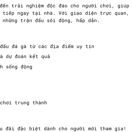
đến trải nghiệm độc đáo cho người chơi, giúp
 tiếp ngay tại nhà. Với giao diện trực quan,
 những trận đấu sôi động, hấp dẫn.
đấu đá gà từ các địa điểm uy tín
à dự đoán kết quả
h sống động
chơi trung thành
u đãi đặc biệt dành cho người mới tham gia!