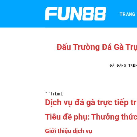
Chuyển
đến
TRANG
nội
dung
Đấu Trường Đá Gà Trự
ĐÃ ĐĂNG TR
“`html
Dịch vụ đá gà trực tiếp t
Tiêu đề phụ: Thưởng thức 
Giới thiệu dịch vụ