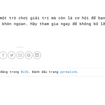
một trò chơi giải trí mà còn là cơ hội để bạ
 khôn ngoan. Hãy tham gia ngay để không bỏ l
 đăng trong
BLOG
. Đánh dấu trang
permalink
.