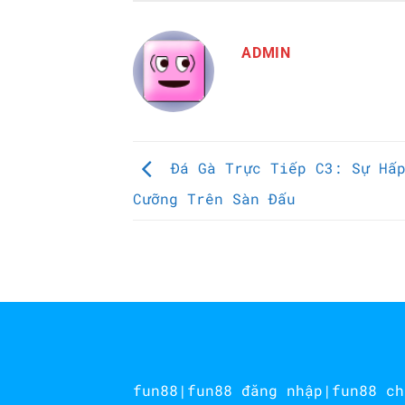
ADMIN
Đá Gà Trực Tiếp C3: Sự Hấp
Cưỡng Trên Sàn Đấu
fun88
|fun88 đăng nhập|fun88 ch