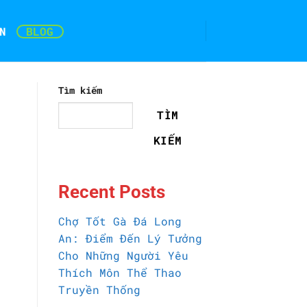
N
BLOG
Tìm kiếm
TÌM
KIẾM
Recent Posts
Chợ Tốt Gà Đá Long
An: Điểm Đến Lý Tưởng
Cho Những Người Yêu
Thích Môn Thể Thao
Truyền Thống