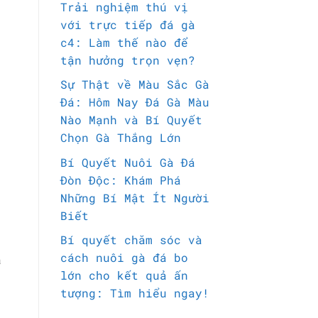
Trải nghiệm thú vị
à
với trực tiếp đá gà
p
c4: Làm thế nào để
tận hưởng trọn vẹn?
Sự Thật về Màu Sắc Gà
Đá: Hôm Nay Đá Gà Màu
Nào Mạnh và Bí Quyết
Chọn Gà Thắng Lớn
Bí Quyết Nuôi Gà Đá
Đòn Độc: Khám Phá
Những Bí Mật Ít Người
Biết
Bí quyết chăm sóc và
cách nuôi gà đá bo
á
lớn cho kết quả ấn
tượng: Tìm hiểu ngay!