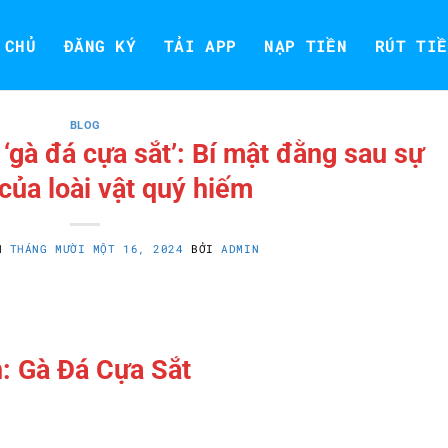
 CHỦ
ĐĂNG KÝ
TẢI APP
NẠP TIỀN
RÚT TIỀ
BLOG
 ‘gà đá cựa sắt’: Bí mật đằng sau sự
 của loài vật quý hiếm
ÊN
THÁNG MƯỜI MỘT 16, 2024
BỞI
ADMIN
ến: Gà Đá Cựa Sắt