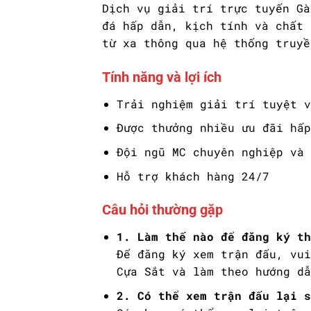
Dịch vụ giải trí trực tuyến Gà
đá hấp dẫn, kịch tính và chất 
từ xa thông qua hệ thống truyề
Tính năng và lợi ích
Trải nghiệm giải trí tuyệt v
Được thưởng nhiều ưu đãi hấp
Đội ngũ MC chuyên nghiệp và 
Hỗ trợ khách hàng 24/7
Câu hỏi thường gặp
1. Làm thế nào để đăng ký th
Để đăng ký xem trận đấu, vui
Cựa Sắt và làm theo hướng dẫ
2. Có thể xem trận đấu lại s