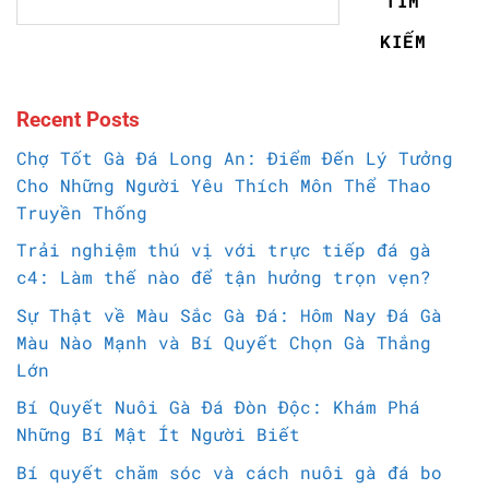
TÌM
KIẾM
Recent Posts
Chợ Tốt Gà Đá Long An: Điểm Đến Lý Tưởng
Cho Những Người Yêu Thích Môn Thể Thao
Truyền Thống
Trải nghiệm thú vị với trực tiếp đá gà
c4: Làm thế nào để tận hưởng trọn vẹn?
Sự Thật về Màu Sắc Gà Đá: Hôm Nay Đá Gà
Màu Nào Mạnh và Bí Quyết Chọn Gà Thắng
Lớn
Bí Quyết Nuôi Gà Đá Đòn Độc: Khám Phá
Những Bí Mật Ít Người Biết
Bí quyết chăm sóc và cách nuôi gà đá bo