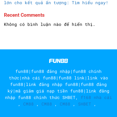
lớn cho kết quả ấn tượng: Tìm hiểu ngay!
Recent Comments
Không có bình luận nào để hiển thị.
fun88
|fun88 đăng nhập|fun88 chính
thức|nhà cái fun88|fun88 link|link vào
fun88|link đăng nhập fun88|fun88 đăng
ký|mã giảm giá nạp tiền fun88|link đăng
nhập fun88 chính thức
SHBET
,
f168 nhà cái
,
CM88
,
CM88
,
CM88
,
SHBET
,