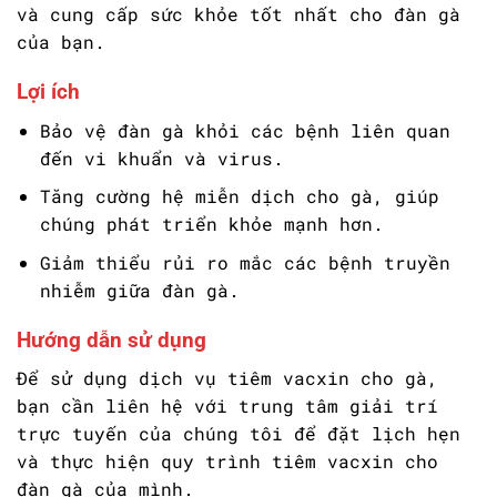
và cung cấp sức khỏe tốt nhất cho đàn gà
của bạn.
Lợi ích
Bảo vệ đàn gà khỏi các bệnh liên quan
đến vi khuẩn và virus.
Tăng cường hệ miễn dịch cho gà, giúp
chúng phát triển khỏe mạnh hơn.
Giảm thiểu rủi ro mắc các bệnh truyền
nhiễm giữa đàn gà.
Hướng dẫn sử dụng
Để sử dụng dịch vụ tiêm vacxin cho gà,
bạn cần liên hệ với trung tâm giải trí
trực tuyến của chúng tôi để đặt lịch hẹn
và thực hiện quy trình tiêm vacxin cho
đàn gà của mình.